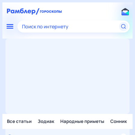
Поиск по интернету
Все статьи
Зодиак
Народные приметы
Сонник