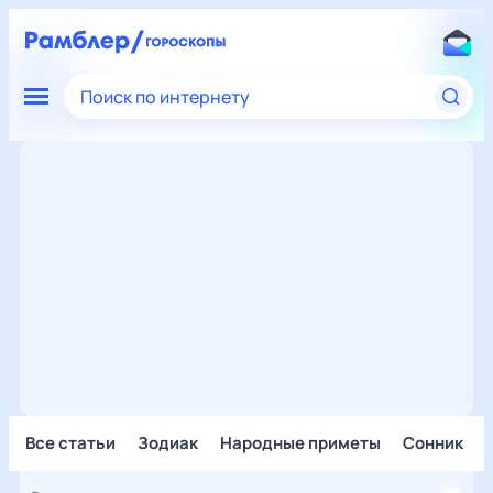
Поиск по интернету
Все статьи
Зодиак
Народные приметы
Сонник