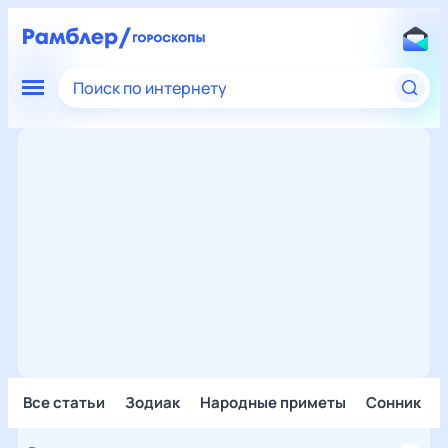
Поиск по интернету
Все статьи
Зодиак
Народные приметы
Сонник