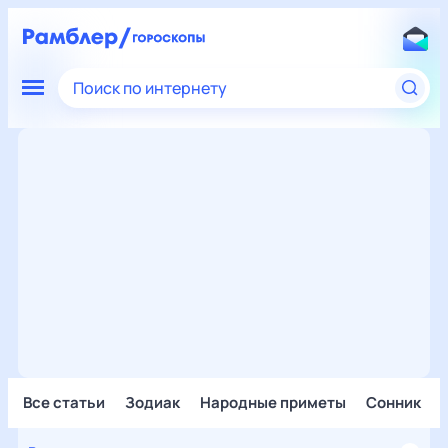
Поиск по интернету
Все статьи
Зодиак
Народные приметы
Сонник