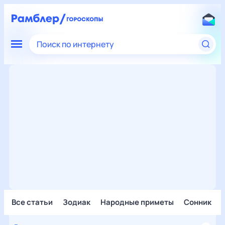
Поиск по интернету
Все статьи
Зодиак
Народные приметы
Сонник