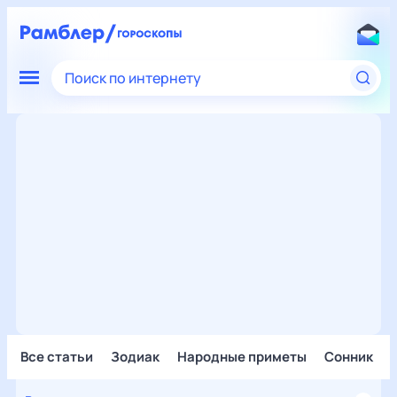
Поиск по интернету
Все статьи
Зодиак
Народные приметы
Сонник