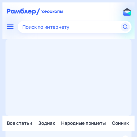
Поиск по интернету
Все статьи
Зодиак
Народные приметы
Сонник