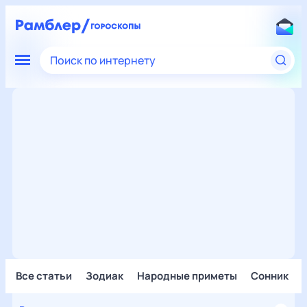
Поиск по интернету
Все статьи
Зодиак
Народные приметы
Сонник