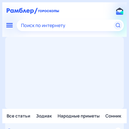
Поиск по интернету
Все статьи
Зодиак
Народные приметы
Сонник