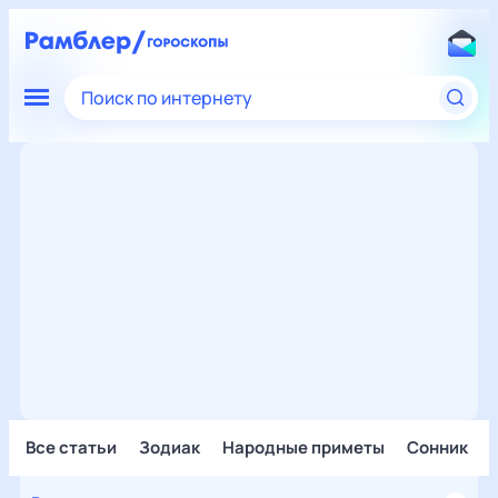
Поиск по интернету
Все статьи
Зодиак
Народные приметы
Сонник