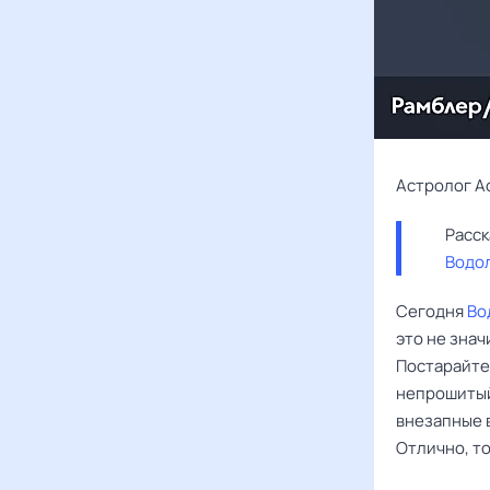
Астролог А
Водо
Сегодня
Во
это не знач
Постарайтес
непрошитый 
внезапные 
Отлично, то