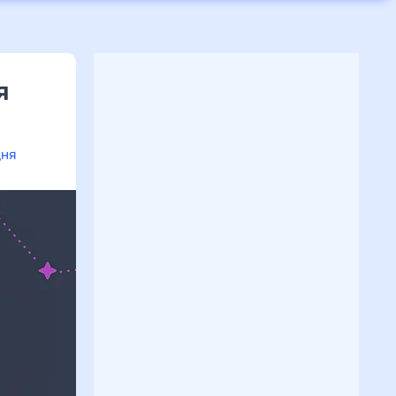
я
дня