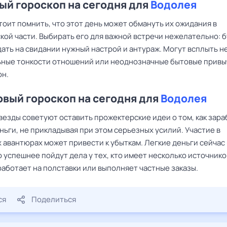
й гороскоп на сегодня для
Водолея
тоит помнить, что этот день может обмануть их ожидания в
кой части. Выбирать его для важной встречи нежелательно: 
ать на свидании нужный настрой и антураж. Могут всплыть н
ные тонкости отношений или неоднозначные бытовые привы
он.
вый гороскоп на сегодня для
Водолея
везды советуют оставить прожектерские идеи о том, как зара
ьги, не прикладывая при этом серьезных усилий. Участие в
авантюрах может привести к убыткам. Легкие деньги сейчас 
о успешнее пойдут дела у тех, кто имеет несколько источнико
работает на полставки или выполняет частные заказы.
ся
Поделиться