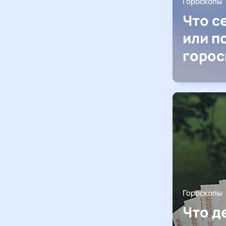
Гороскопы
Что с
или п
горос
Гороскопы
Что д