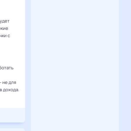
будет
екие
чки с
ботать
- не для
в дохода.