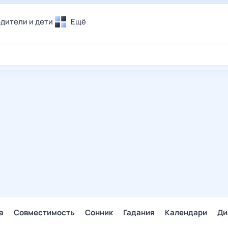
дители и дети
Ещё
Почта
овье
Поиск
лечения и отдых
Погода
и уют
ТВ-программа
т
ера
ологии и тренды
енные ситуации
егаем вместе
скопы
Помощь
а
Совместимость
Сонник
Гадания
Календари
Ди