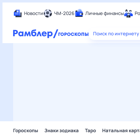
Новости
ЧМ-2026
Личные финансы
Ро
Еда
Поиск по интернету
Здор
Разв
Дом 
Спор
Карь
Авто
Техн
Жизн
Сбер
Горо
Гороскопы
Знаки зодиака
Таро
Натальная карт