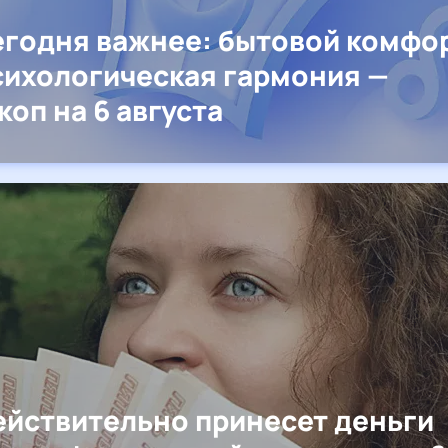
егодня важнее: бытовой комфо
сихологическая гармония —
коп на 6 августа
ействительно принесет деньги