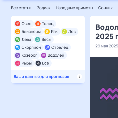
Все статьи
Зодиак
Народные приметы
Сонник
Овен
Телец
Водол
Близнецы
Рак
Лев
2025 
Дева
Весы
29 мая 202
Скорпион
Стрелец
Козерог
Водолей
Рыбы
Все
Ваши данные для прогнозов