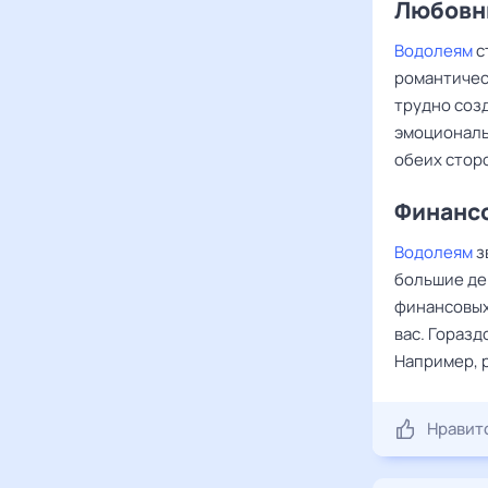
Любовны
Водолеям
с
романтичес
трудно созд
эмоциональ
обеих стор
Финансо
Водолеям
з
большие ден
финансовых 
вас. Горазд
Например, 
Нравит