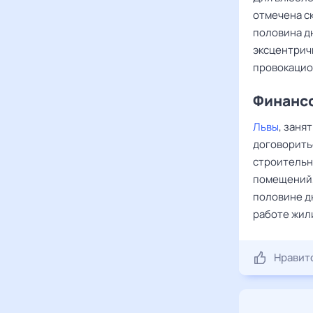
отмечена с
половина дн
эксцентрич
провокацио
Финансо
Львы
, заня
договоритьс
строительн
помещений,
половине д
работе жил
Нравит