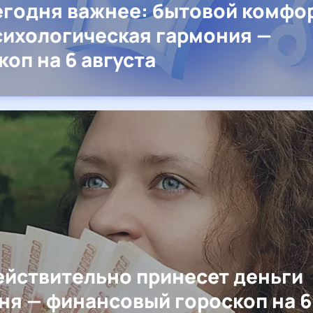
егодня важнее: бытовой комфо
сихологическая гармония —
коп на 6 августа
ействительно принесет деньги
ня — финансовый гороскоп на 6