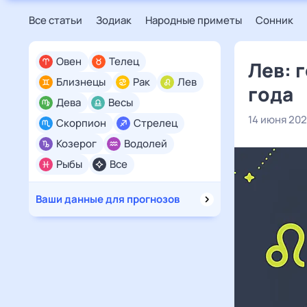
Все статьи
Зодиак
Народные приметы
Сонник
Овен
Телец
Лев: 
Близнецы
Рак
Лев
года
Дева
Весы
14 июня 20
Скорпион
Стрелец
Козерог
Водолей
Рыбы
Все
Ваши данные для прогнозов