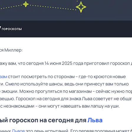
ся Миллер:
ажу вам, что сегодня 14 июня 2025 года приготовил гороскоп 
вам
стоит посмотреть по сторонам – где-то кроются новые
и. Смело используйте шансы, ведь они принесут вам только
 эмоции. Можно прогуляться по магазинам – сейчас нужно по
вещью. Гороскоп на сегодня для знака Льва советует не обща
с незнакомцами – они могут навешать вам лапшу на уши.
й гороскоп на сегодня для
Льва
енных
Львов
это день испытаний. Его первая половина может 