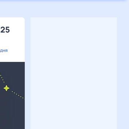
025
одня