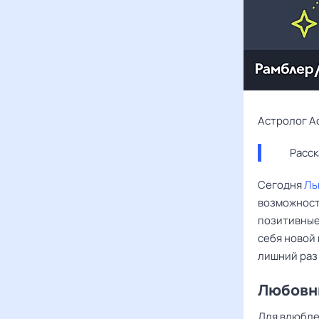
Астролог А
Расск
Сегодня
Ль
возможност
позитивные
себя новой 
лишний раз 
Любовны
Для влюбл