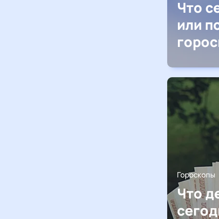
Что с
или п
горос
Гороскопы
Что д
сегод