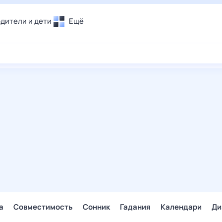
дители и дети
Ещё
Почта
овье
Поиск
лечения и отдых
Погода
и уют
ТВ-программа
т
ера
ологии и тренды
енные ситуации
егаем вместе
скопы
Помощь
а
Совместимость
Сонник
Гадания
Календари
Ди