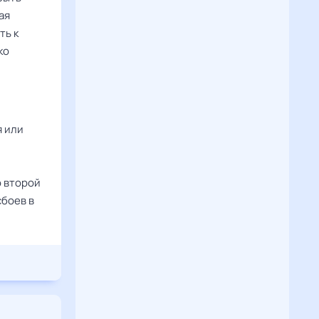
ая
ть к
ко
я или
о второй
сбоев в