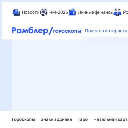
Новости
ЧМ-2026
Личные финансы
Ро
Еда
Поиск по интернету
Здор
Разв
Дом 
Спор
Карь
Авто
Техн
Жизн
Сбер
Горо
Гороскопы
Знаки зодиака
Таро
Натальная карт