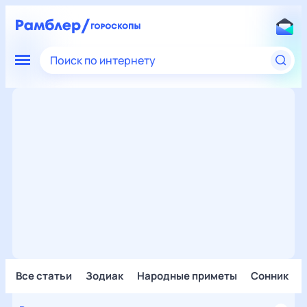
Поиск по интернету
Все статьи
Зодиак
Народные приметы
Сонник