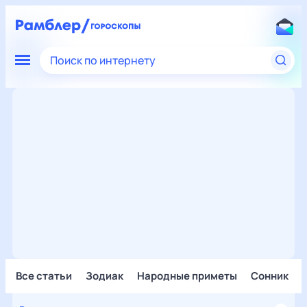
Поиск по интернету
Все статьи
Зодиак
Народные приметы
Сонник