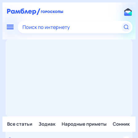
Поиск по интернету
Все статьи
Зодиак
Народные приметы
Сонник