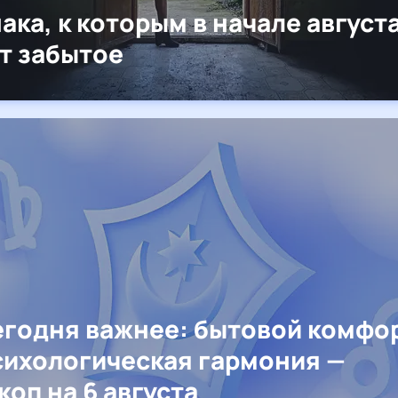
нака, к которым в начале август
т забытое
егодня важнее: бытовой комфо
сихологическая гармония —
коп на 6 августа