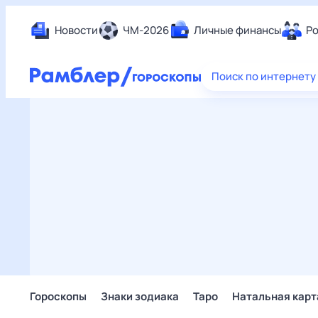
Новости
ЧМ-2026
Личные финансы
Ро
Еда
Поиск по интернету
Здор
Разв
Дом 
Спор
Карь
Авто
Техн
Жизн
Сбер
Горо
Гороскопы
Знаки зодиака
Таро
Натальная карт