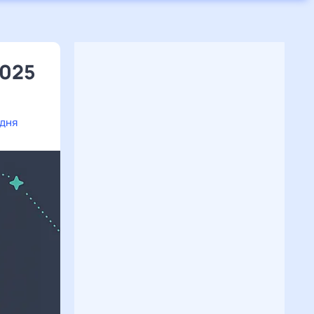
2025
одня