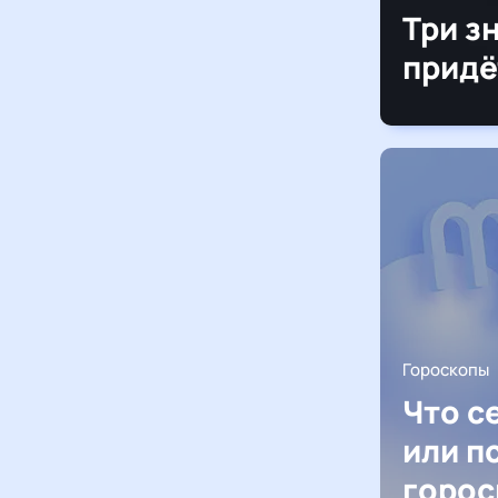
Три з
придё
Гороскопы
Что с
или п
горос