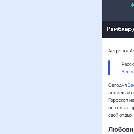
Астролог А
Весо
Сегодня
Ве
подмешайте 
Гороскоп на
не только п
свой отдых.
Любовны