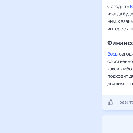
Сегодня у
В
всегда буд
ним, к вза
интересы, н
Финансо
Весы
сегод
собственно
какой-либо 
подходит д
движимого 
Нравит