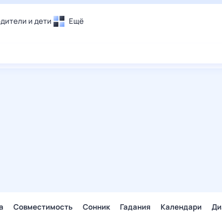
дители и дети
Ещё
Почта
овье
Поиск
лечения и отдых
Погода
и уют
ТВ-программа
т
ера
ологии и тренды
енные ситуации
егаем вместе
скопы
Помощь
а
Совместимость
Сонник
Гадания
Календари
Ди