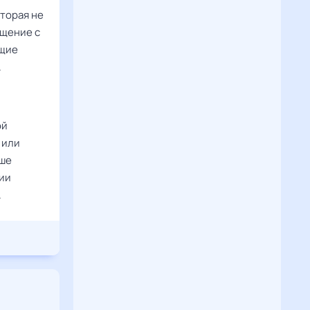
торая не
бщение с
бщие
.
ой
 или
чше
ции
.