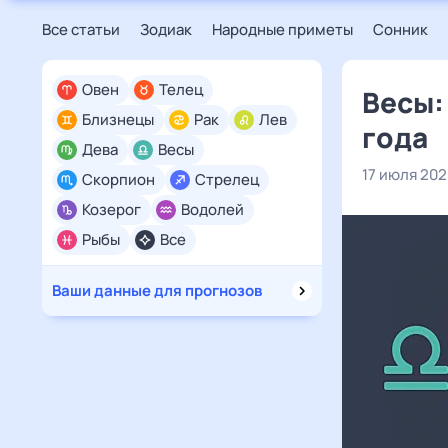
Все статьи
Зодиак
Народные приметы
Сонник
Овен
Телец
Весы:
Близнецы
Рак
Лев
года
Дева
Весы
17 июля 20
Скорпион
Стрелец
Козерог
Водолей
Рыбы
Все
Ваши данные для прогнозов