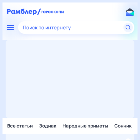
Поиск по интернету
Все статьи
Зодиак
Народные приметы
Сонник