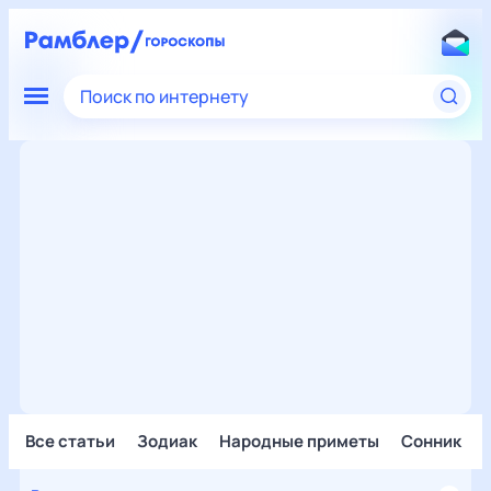
Поиск по интернету
Все статьи
Зодиак
Народные приметы
Сонник