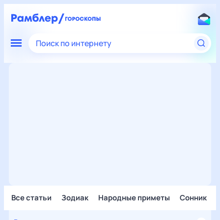
Поиск по интернету
Все статьи
Зодиак
Народные приметы
Сонник