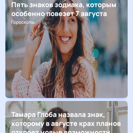
Пять знаков зодиака, которым
особенно повезет 7 августа
Гороскопы
Тамара Глоба назвала знак,
которому в августе крах планов
откроет новые возможности