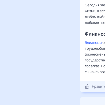
Сегодня зв
жизни, а ес
любом выбо
добавив нег
Финансо
Близнецы
с
трудолюбию
Бизнесмены
государств
госзаказ. 
финансиров
Нравит