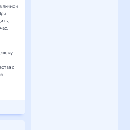
в личной
При
ить,
час.
осшему
ества с
ый