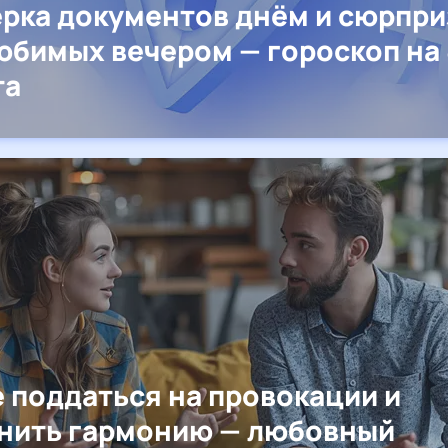
рка документов днём и сюрпр
юбимых вечером — гороскоп на 
та
е поддаться на провокации и
нить гармонию — любовный