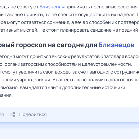
езды не советуют
Близнецам
принимать поспешные решения 
ли таковые приняты, то не спешить осуществлять их на деле. 
ре могут оставаться сомнения, а вечер способен их подтверд
ативных мыслей. Не стоит планировать свидание на поздний 
вый гороскоп на сегодня для
Близнецов
егодня могут добиться высоких результатов благодаря возр
, организаторским способностям и целеустремленности.
 смогут увеличить свои доходы за счет выгодного сотруднич
енными учреждениями. У вас есть шанс получить долгосрочн
Возможно, вам удается найти дополнительные источники
ания.
ся
Поделиться