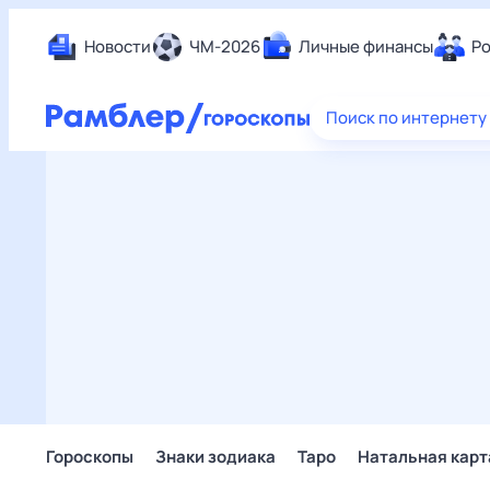
Новости
ЧМ-2026
Личные финансы
Ро
Еда
Поиск по интернету
Здор
Разв
Дом 
Спор
Карь
Авто
Техн
Жизн
Сбер
Горо
Гороскопы
Знаки зодиака
Таро
Натальная карт