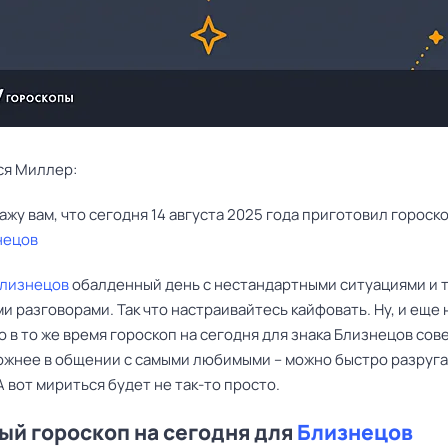
ся Миллер:
нецов
лизнецов
обалденный день с нестандартными ситуациями и 
 разговорами. Так что настраивайтесь кайфовать. Ну, и еще
о в то же время гороскоп на сегодня для знака Близнецов сов
ожнее в общении с самыми любимыми – можно быстро разруга
 А вот мириться будет не так-то просто.
й гороскоп на сегодня для
Близнецов