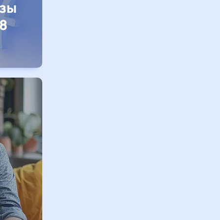
изы
8