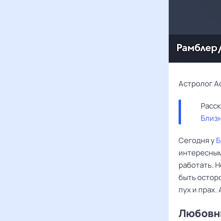
Астролог А
Близ
Сегодня у
Б
интересными
работать. Н
быть остор
пух и прах.
Любовны