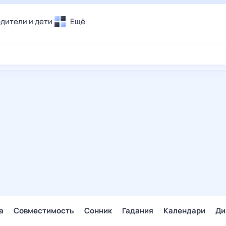
дители и дети
Ещё
Почта
овье
Поиск
лечения и отдых
Погода
и уют
ТВ-программа
т
ера
ологии и тренды
енные ситуации
егаем вместе
скопы
Помощь
а
Совместимость
Сонник
Гадания
Календари
Ди