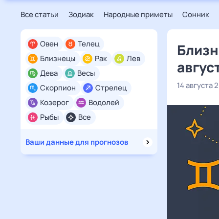
Все статьи
Зодиак
Народные приметы
Сонник
Овен
Телец
Близн
Близнецы
Рак
Лев
авгус
Дева
Весы
14 августа 
Скорпион
Стрелец
Козерог
Водолей
Рыбы
Все
Ваши данные для прогнозов