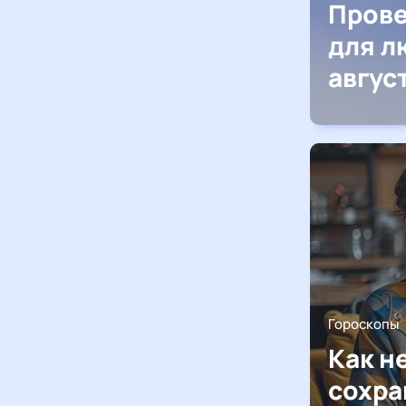
Прове
для л
авгус
Гороскопы
Как н
сохра