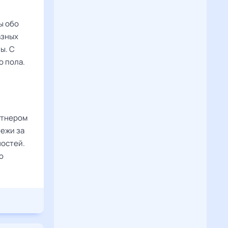
ы обо
азных
ы. С
о пола.
ртнером
тежи за
ностей.
о