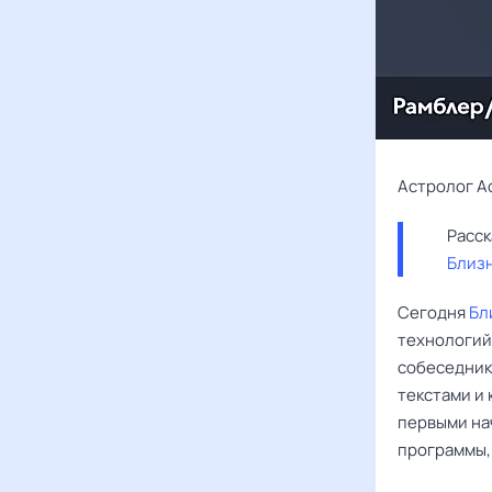
Астролог А
Близ
Сегодня
Бл
технологий
собеседник
текстами и 
первыми нач
программы,