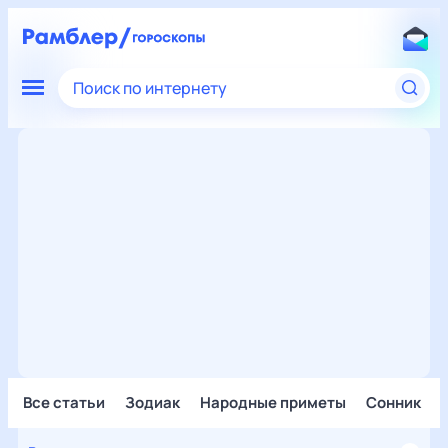
Поиск по интернету
Все статьи
Зодиак
Народные приметы
Сонник