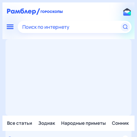
Поиск по интернету
Все статьи
Зодиак
Народные приметы
Сонник