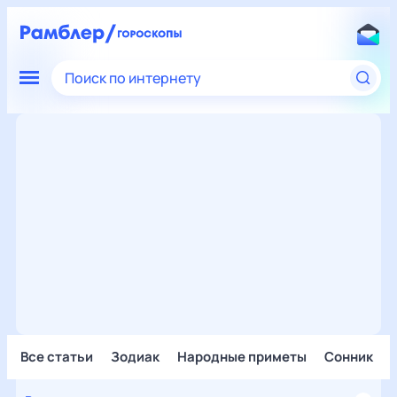
Поиск по интернету
Все статьи
Зодиак
Народные приметы
Сонник