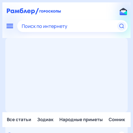
Поиск по интернету
Все статьи
Зодиак
Народные приметы
Сонник