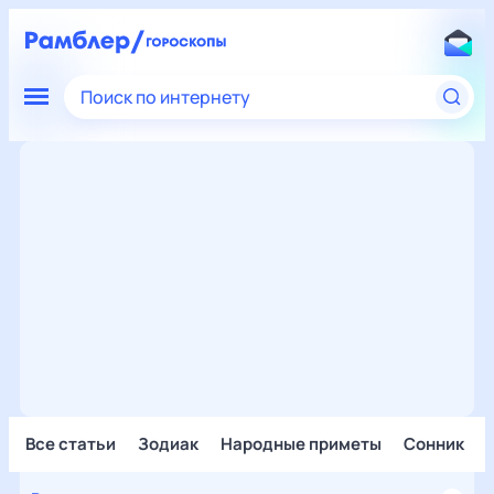
Поиск по интернету
Все статьи
Зодиак
Народные приметы
Сонник