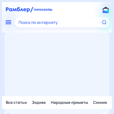
Поиск по интернету
Все статьи
Зодиак
Народные приметы
Сонник