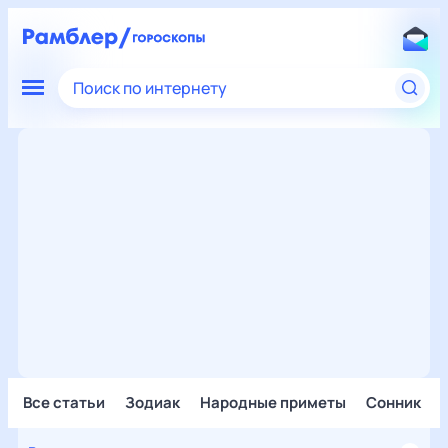
Поиск по интернету
Все статьи
Зодиак
Народные приметы
Сонник