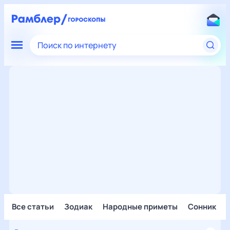
Поиск по интернету
Все статьи
Зодиак
Народные приметы
Сонник