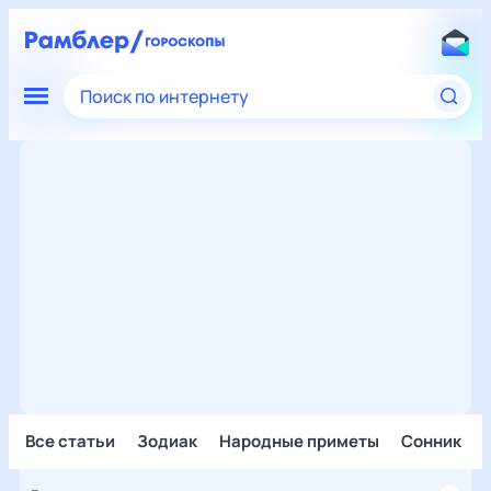
Поиск по интернету
Все статьи
Зодиак
Народные приметы
Сонник