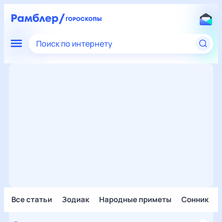
Поиск по интернету
Все статьи
Зодиак
Народные приметы
Сонник