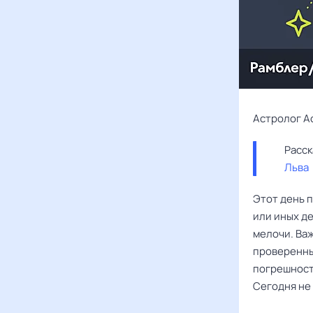
Астролог А
Льва
Этот день 
или иных д
мелочи. Ва
проверенны
погрешность
Сегодня не