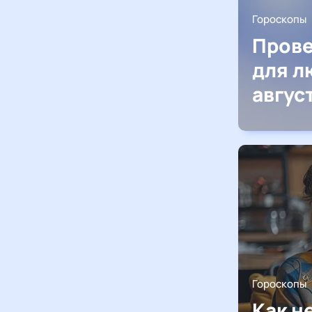
Гороскопы
Прове
для л
авгус
Гороскопы
Как н