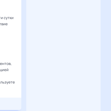
и сутки
твие
ентов,
ацией
ользуете