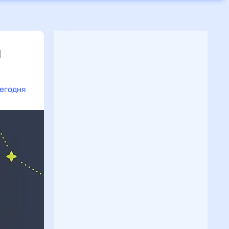
я
сегодня