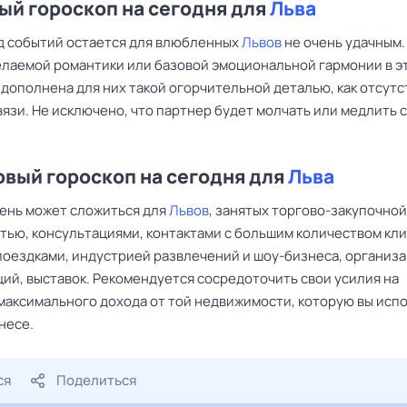
й гороскоп на сегодня для
Льва
д событий остается для влюбленных
Львов
не очень удачным.
елаемой романтики или базовой эмоциональной гармонии в эт
 дополнена для них такой огорчительной деталью, как отсутс
язи. Не исключено, что партнер будет молчать или медлить с
вый гороскоп на сегодня для
Льва
ень может сложиться для
Львов
, занятых торгово-закупочной
тью, консультациями, контактами с большим количеством кли
поездками, индустрией развлечений и шоу-бизнеса, организ
ций, выставок. Рекомендуется сосредоточить свои усилия на
максимального дохода от той недвижимости, которую вы исп
несе.
ся
Поделиться