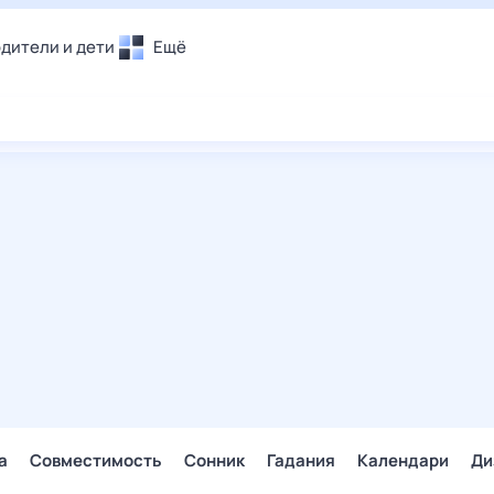
дители и дети
Ещё
Почта
овье
Поиск
лечения и отдых
Погода
и уют
ТВ-программа
т
ера
ологии и тренды
енные ситуации
егаем вместе
скопы
Помощь
а
Совместимость
Сонник
Гадания
Календари
Ди