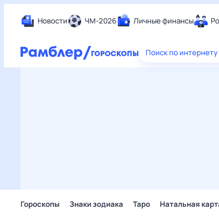
Новости
ЧМ-2026
Личные финансы
Ро
Еда
Поиск по интернету
Здор
Разв
Дом 
Спор
Карь
Авто
Техн
Жизн
Сбер
Горо
Гороскопы
Знаки зодиака
Таро
Натальная карт