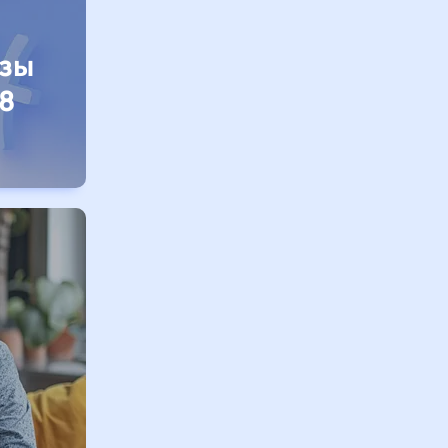
изы
8