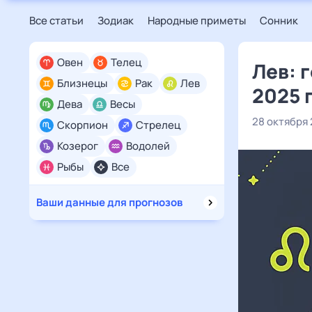
Все статьи
Зодиак
Народные приметы
Сонник
Овен
Телец
Лев: 
Близнецы
Рак
Лев
2025 
Дева
Весы
28 октября
Скорпион
Стрелец
Козерог
Водолей
Рыбы
Все
Ваши данные для прогнозов