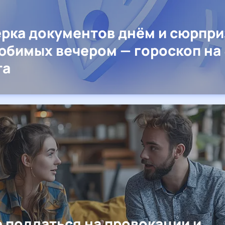
рка документов днём и сюрпр
юбимых вечером — гороскоп на 
та
е поддаться на провокации и