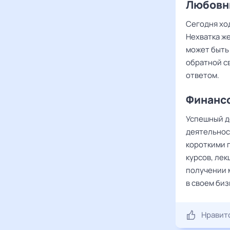
Любовны
Сегодня хо
Нехватка ж
может быть
обратной св
ответом.
Финансо
Успешный д
деятельнос
короткими 
курсов, лек
получении 
в своем биз
Нравит