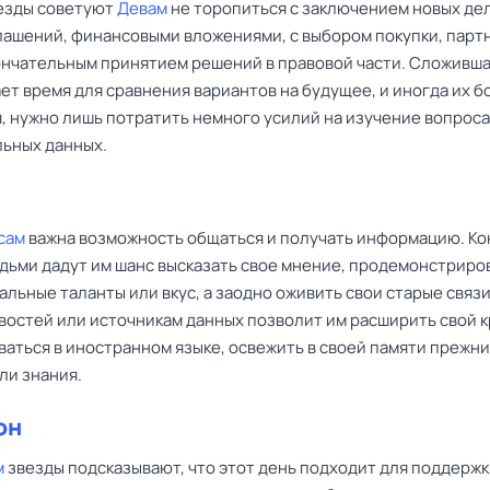
езды советуют
Девам
не торопиться с заключением новых де
лашений, финансовыми вложениями, с выбором покупки, парт
кончательным принятием решений в правовой части. Сложивш
ет время для сравнения вариантов на будущее, и иногда их б
, нужно лишь потратить немного усилий на изучение вопроса
ьных данных.
сам
важна возможность общаться и получать информацию. Ко
дьми дадут им шанс высказать свое мнение, продемонстриро
льные таланты или вкус, а заодно оживить свои старые связи
овостей или источникам данных позволит им расширить свой к
ваться в иностранном языке, освежить в своей памяти прежн
ли знания.
он
м
звезды подсказывают, что этот день подходит для поддерж