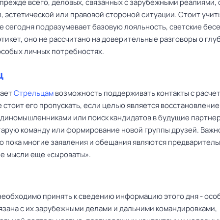
 прежде всего, деловых, связанных с зарубежными реалиями, 
, эстетической или правовой стороной ситуации. Стоит учит
е сегодня подразумевает базовую лояльность, светские бес
этикет, оно не рассчитано на доверительные разговоры о глу
 особых личных потребностях.
ц
дает
Стрельцам
возможность поддерживать контакты с расчет
 стоит его пропускать, если целью является восстановление
диномышленниками или поиск кандидатов в будущие партнер
старую команду или формирование новой группы друзей. Важн
то пока многие заявления и обещания являются предваритель
е мысли еще «сыроваты».
еобходимо принять к сведению информацию этого дня - осо
вязана с их зарубежными делами и дальними командировками,