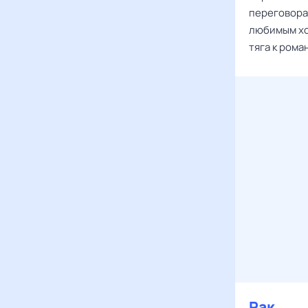
переговора
любимым хо
тяга к рома
Рак