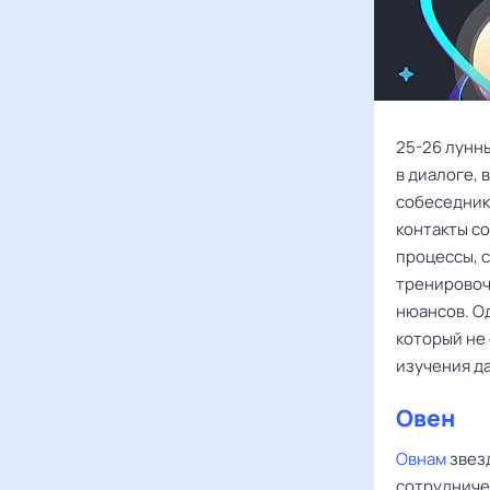
25-26 лунны
в диалоге,
собеседника
контакты с
процессы, 
тренировоч
нюансов. О
который не 
изучения д
Овен
Овнам
звезд
сотрудниче