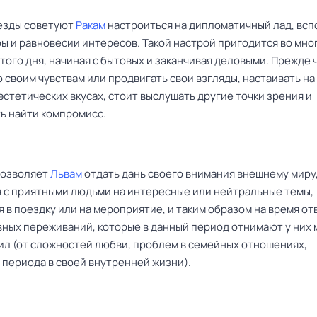
езды советуют
Ракам
настроиться на дипломатичный лад, всп
ы и равновесии интересов. Такой настрой пригодится во мно
того дня, начиная с бытовых и заканчивая деловыми. Прежде 
 своим чувствам или продвигать свои взгляды, настаивать на
эстетических вкусах, стоит выслушать другие точки зрения и
ь найти компромисс.
позволяет
Львам
отдать дань своего внимания внешнему миру
 с приятными людьми на интересные или нейтральные темы,
 в поездку или на мероприятие, и таким образом на время от
вных переживаний, которые в данный период отнимают у них 
ил (от сложностей любви, проблем в семейных отношениях,
 периода в своей внутренней жизни).