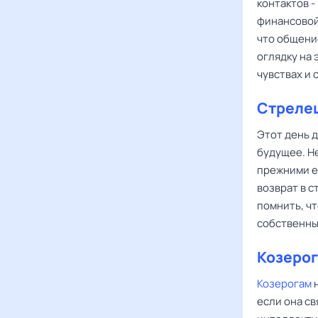
контактов -
финансовой
что общени
оглядку на 
чувствах и
Стреле
Этот день 
будущее. Не
прежними е
возврат в 
помнить, ч
собственны
Козерог
Козерогам
н
если она с