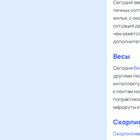
Сегодня зв
личных сог
жилья, с о
ситуация да
чем кажется
дополнител
Весы
Сегодня
Ве
другими лю
интеллектуа
к лентам н
попрактико
маршруты и
Скорпи
Скорпиона