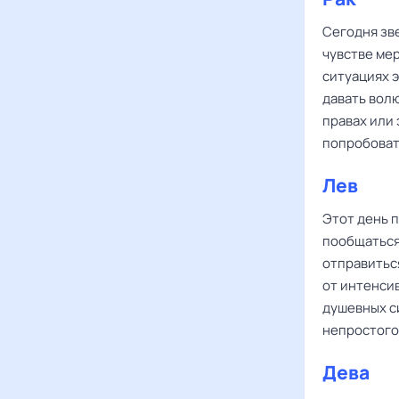
Сегодня зв
чувстве мер
ситуациях э
давать волю
правах или 
попробоват
Лев
Этот день 
пообщаться
отправиться
от интенси
душевных с
непростого
Дева