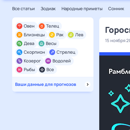
Все статьи
Зодиак
Народные приметы
Сонник
Овен
Телец
Горос
Близнецы
Рак
Лев
15 ноября 2
Дева
Весы
Скорпион
Стрелец
Козерог
Водолей
Рыбы
Все
Ваши данные для прогнозов