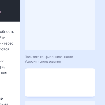
ребность
йти
 интерес
уются
Политика конфиденциальности
их
Условия использования
ра,
 для
ие
дьми.