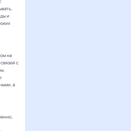
с
ывать,
еды и
боких
ом на
 связей с
ы,
о
ными, а
бенно,