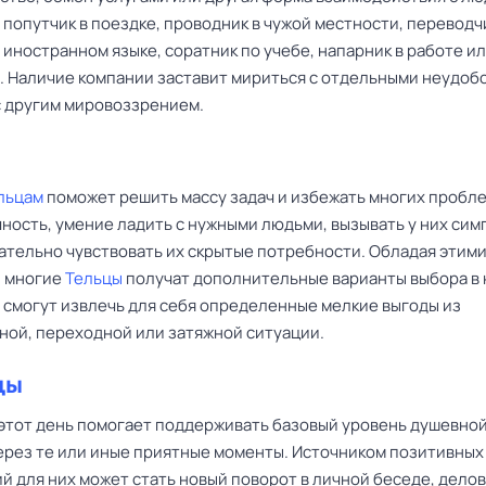
попутчик в поездке, проводник в чужой местности, переводч
иностранном языке, соратник по учебе, напарник в работе и
. Наличие компании заставит мириться с отдельными неудоб
с другим мировоззрением.
льцам
поможет решить массу задач и избежать многих пробл
ность, умение ладить с нужными людьми, вызывать у них си
ательно чувствовать их скрытые потребности. Обладая этим
, многие
Тельцы
получат дополнительные варианты выбора в
, смогут извлечь для себя определенные мелкие выгоды из
ной, переходной или затяжной ситуации.
цы
этот день помогает поддерживать базовый уровень душевно
ерез те или иные приятные моменты. Источником позитивных
й для них может стать новый поворот в личной беседе, дело