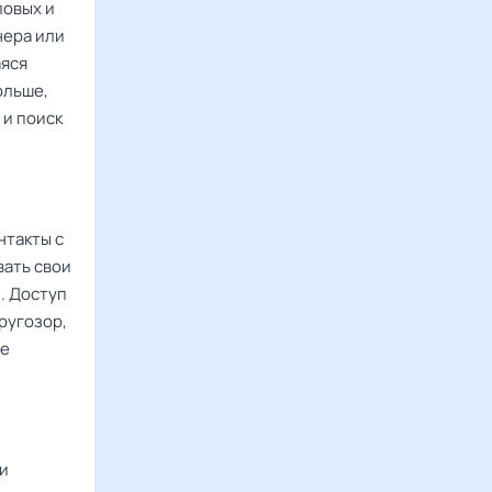
ловых и
нера или
аяся
ольше,
 и поиск
нтакты с
вать свои
. Доступ
ругозор,
ие
ки