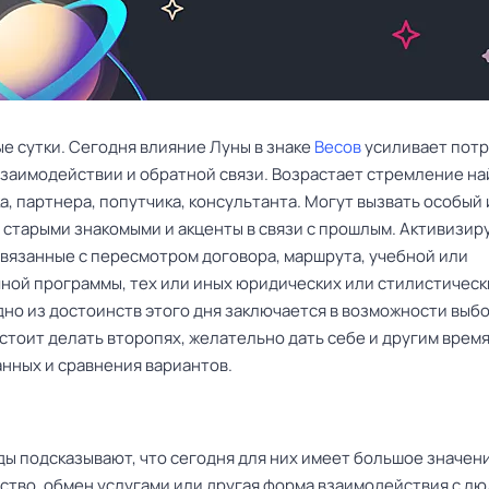
е сутки. Сегодня влияние Луны в знаке
Весов
усиливает пот
 взаимодействии и обратной связи. Возрастает стремление на
, партнера, попутчика, консультанта. Могут вызвать особый
о старыми знакомыми и акценты в связи с прошлым. Активизир
связанные с пересмотром договора, маршрута, учебной или
ной программы, тех или иных юридических или стилистическ
дно из достоинств этого дня заключается в возможности выбо
стоит делать второпях, желательно дать себе и другим время
анных и сравнения вариантов.
ы подсказывают, что сегодня для них имеет большое значен
ство, обмен услугами или другая форма взаимодействия с лю