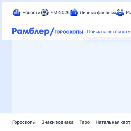
Новости
ЧМ-2026
Личные финансы
Ро
Еда
Поиск по интернету
Здор
Разв
Дом 
Спор
Карь
Авто
Техн
Жизн
Сбер
Горо
Гороскопы
Знаки зодиака
Таро
Натальная карт