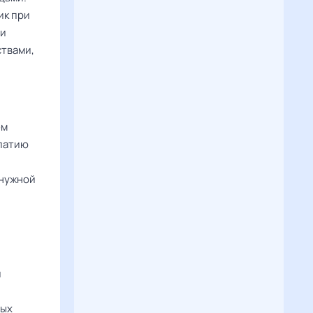
ик при
ли
ствами,
ем
мпатию
и
 нужной
й
вых