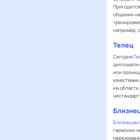
Пригодится 
общении на 
тренировке
например, 
Телец
Сегодня
Те
дипломатич
или прониц
качествами
им области
нестандарт
Близне
Близнецам
гармонии ч
переживани