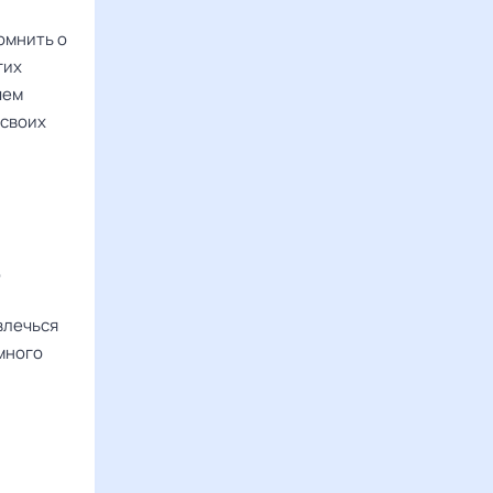
омнить о
гих
чем
 своих
,
влечься
много