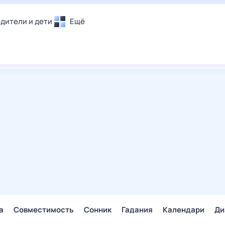
дители и дети
Ещё
Почта
овье
Поиск
лечения и отдых
Погода
и уют
ТВ-программа
т
ера
ологии и тренды
енные ситуации
егаем вместе
скопы
Помощь
а
Совместимость
Сонник
Гадания
Календари
Ди