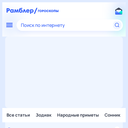
Поиск по интернету
Все статьи
Зодиак
Народные приметы
Сонник