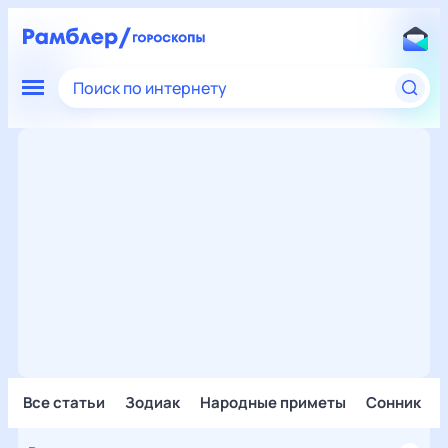
Поиск по интернету
Все статьи
Зодиак
Народные приметы
Сонник