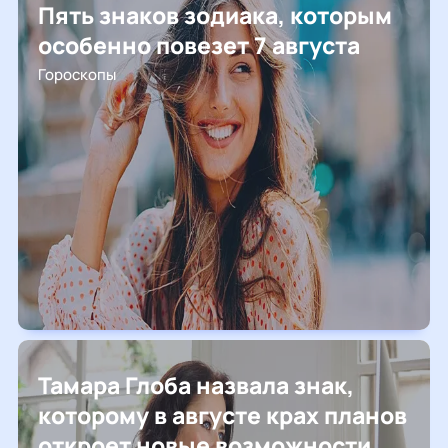
Пять знаков зодиака, которым
особенно повезет 7 августа
Гороскопы
Тамара Глоба назвала знак,
которому в августе крах планов
откроет новые возможности