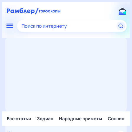
Поиск по интернету
Все статьи
Зодиак
Народные приметы
Сонник