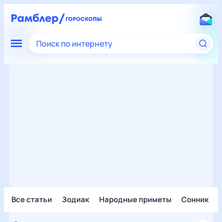
Поиск по интернету
Все статьи
Зодиак
Народные приметы
Сонник