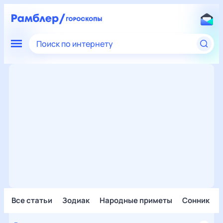
Поиск по интернету
Все статьи
Зодиак
Народные приметы
Сонник