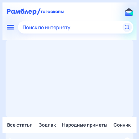
Поиск по интернету
Все статьи
Зодиак
Народные приметы
Сонник