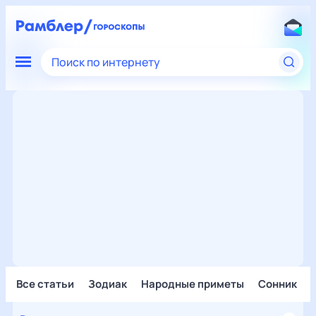
Поиск по интернету
Все статьи
Зодиак
Народные приметы
Сонник