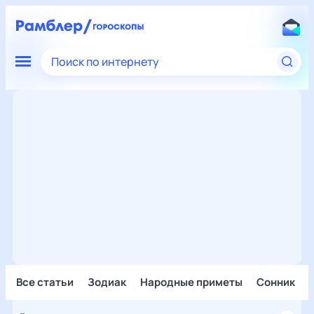
Поиск по интернету
Все статьи
Зодиак
Народные приметы
Сонник