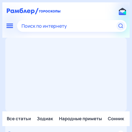
Поиск по интернету
Все статьи
Зодиак
Народные приметы
Сонник