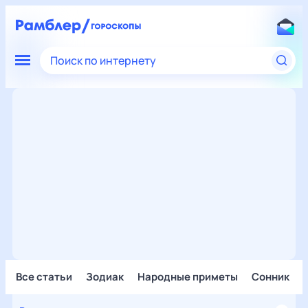
Поиск по интернету
Все статьи
Зодиак
Народные приметы
Сонник