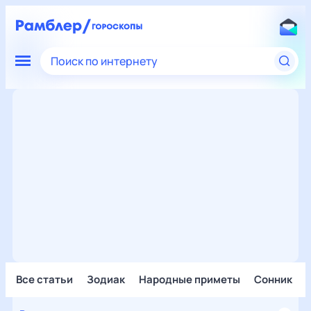
Поиск по интернету
Все статьи
Зодиак
Народные приметы
Сонник