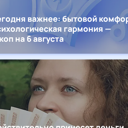
егодня важнее: бытовой комфо
сихологическая гармония —
коп на 6 августа
ействительно принесет деньги