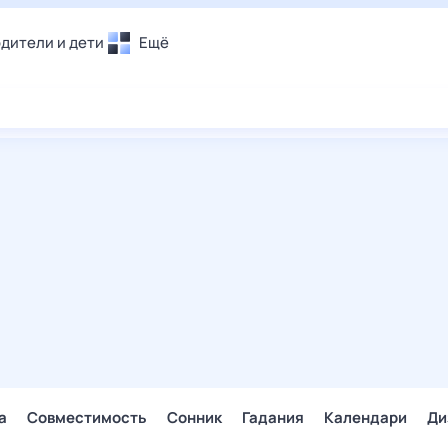
дители и дети
Ещё
Почта
овье
Поиск
лечения и отдых
Погода
и уют
ТВ-программа
т
ера
ологии и тренды
енные ситуации
егаем вместе
скопы
Помощь
а
Совместимость
Сонник
Гадания
Календари
Ди