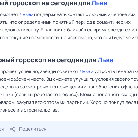
й гороскоп на сегодня для
Льва
помогает
Львам
поддерживать контакт с любимым человеком, 
нять, что определенный приятный период в романтических
 подошел к концу. В планах на ближайшее время звезды сове
вои текущие возможности, не исключено, что они будут чем-
.
вый гороскоп на сегодня для
Льва
 прошел успешно, звезды советуют
Львам
устроить генераль
воем рабочем месте. Вы сможете улучшить условия своего тру
 сделано за счет ремонта помещения и приобретения офисн
хники (если вы работаете в офисе). Можно пополнять склады
варом, закупая его оптовыми партиями. Хорошо пойдут дела 
изнесе и в строительстве.
ся
Поделиться