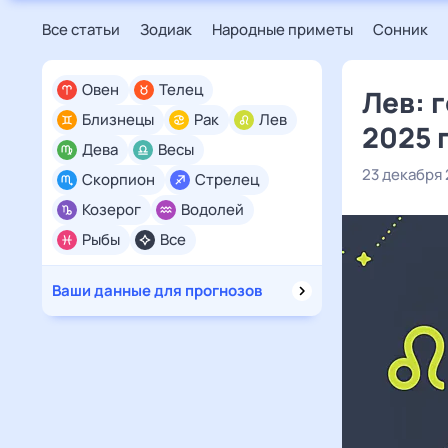
Все статьи
Зодиак
Народные приметы
Сонник
Овен
Телец
Лев: 
Близнецы
Рак
Лев
2025 
Дева
Весы
23 декабря
Скорпион
Стрелец
Козерог
Водолей
Рыбы
Все
Ваши данные для прогнозов