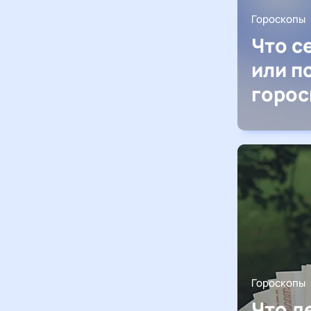
Гороскопы
Что с
или п
горос
Гороскопы
Что д