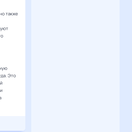
но также
туют
то
ную
да. Это
ой
 и
в