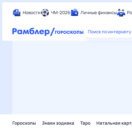
Новости
ЧМ-2026
Личные финансы
Ро
Еда
Поиск по интернету
Здор
Разв
Дом 
Спор
Карь
Авто
Техн
Жизн
Сбер
Горо
Гороскопы
Знаки зодиака
Таро
Натальная карт