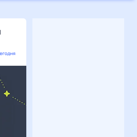
я
сегодня