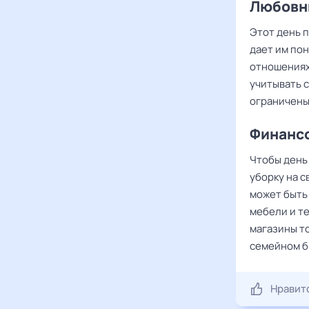
Любовны
Этот день 
дает им по
отношениях
учитывать с
ограничены
Финансо
Чтобы день
уборку на с
может быть
мебели и те
магазины то
семейном б
Нравит