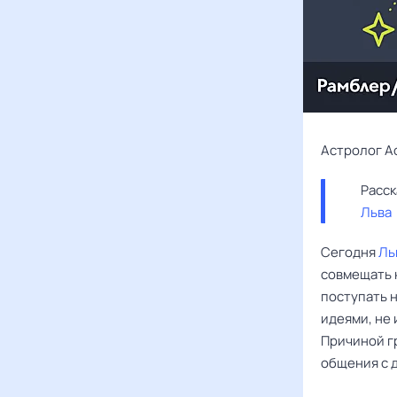
Астролог А
Льва
Сегодня
Ль
совмещать 
поступать 
идеями, не
Причиной г
общения с 