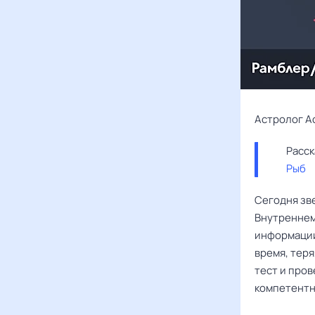
Астролог А
Рыб
Сегодня зв
Внутреннем
информации
время, теря
тест и пров
компетентн