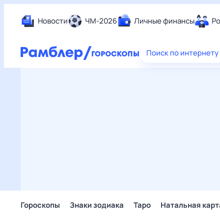
Новости
ЧМ-2026
Личные финансы
Ро
Еда
Поиск по интернету
Здор
Разв
Дом 
Спор
Карь
Авто
Техн
Жизн
Сбер
Горо
Гороскопы
Знаки зодиака
Таро
Натальная карт