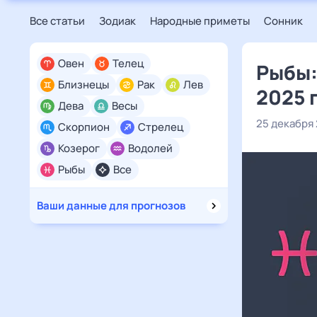
Все статьи
Зодиак
Народные приметы
Сонник
Овен
Телец
Рыбы:
Близнецы
Рак
Лев
2025 
Дева
Весы
25 декабря
Скорпион
Стрелец
Козерог
Водолей
Рыбы
Все
Ваши данные для прогнозов