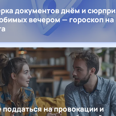
рка документов днём и сюрпр
юбимых вечером — гороскоп на 
та
е поддаться на провокации и