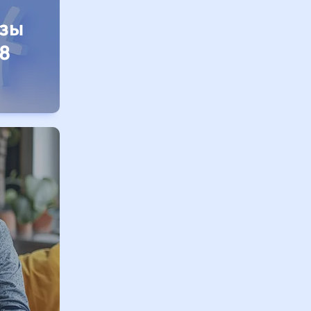
изы
8