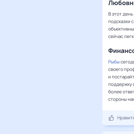
Любовны
В этот день
подсказки с
объективны
сейчас легк
Финансо
Рыбы
сегод
своего про
и постарай
поддержку 
более отве
стороны на
Нравит