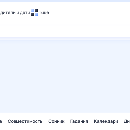
дители и дети
Ещё
Почта
овье
Поиск
лечения и отдых
Погода
и уют
ТВ-программа
т
ера
ологии и тренды
енные ситуации
егаем вместе
скопы
Помощь
а
Совместимость
Сонник
Гадания
Календари
Ди