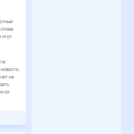
естный
 слова
 лгут.
сте
 новости,
чет на
дать
и со