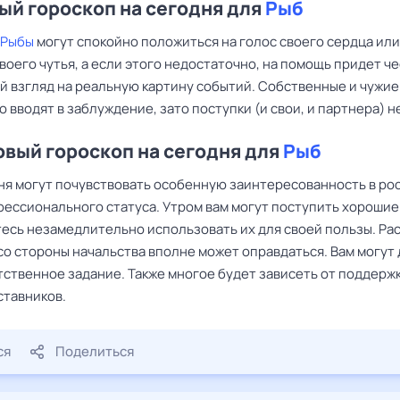
й гороскоп на сегодня для
Рыб
Рыбы
могут спокойно положиться на голос своего сердца или
воего чутья, а если этого недостаточно, на помощь придет ч
й взгляд на реальную картину событий. Собственные и чужие
о вводят в заблуждение, зато поступки (и свои, и партнера) не
вый гороскоп на сегодня для
Рыб
ня могут почувствовать особенную заинтересованность в ро
фессионального статуса. Утром вам могут поступить хорошие
тесь незамедлительно использовать их для своей пользы. Рас
со стороны начальства вполне может оправдаться. Вам могут 
тственное задание. Также многое будет зависеть от поддержк
ставников.
ся
Поделиться