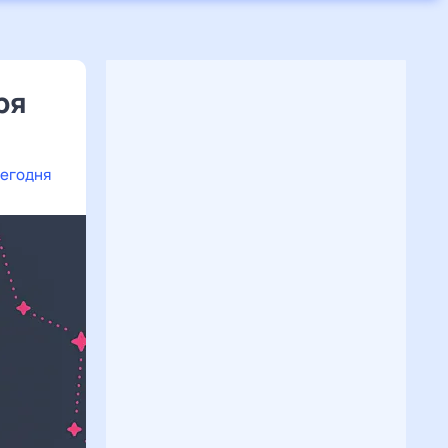
ря
сегодня