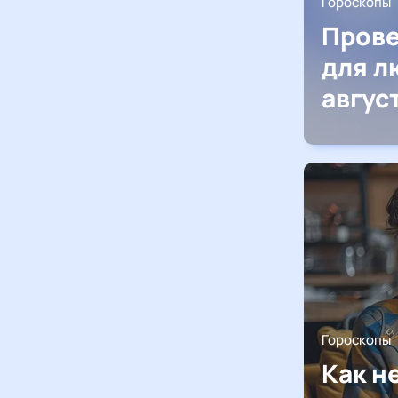
Гороскопы
Прове
для л
авгус
Гороскопы
Как н