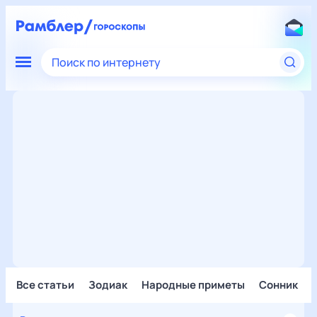
Поиск по интернету
Все статьи
Зодиак
Народные приметы
Сонник