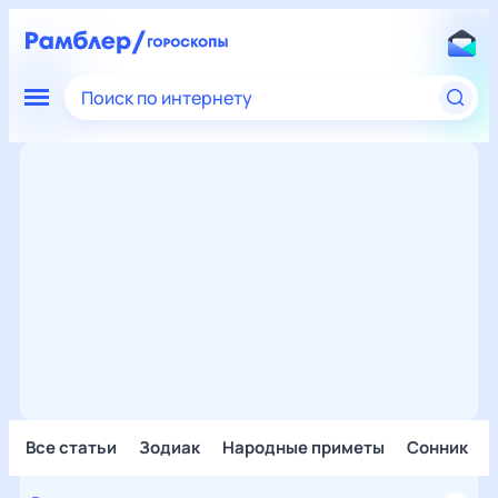
Поиск по интернету
Все статьи
Зодиак
Народные приметы
Сонник