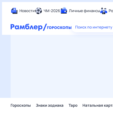
Новости
ЧМ-2026
Личные финансы
Ро
Еда
Поиск по интернету
Здор
Разв
Дом 
Спор
Карь
Авто
Техн
Жизн
Сбер
Горо
Гороскопы
Знаки зодиака
Таро
Натальная карт