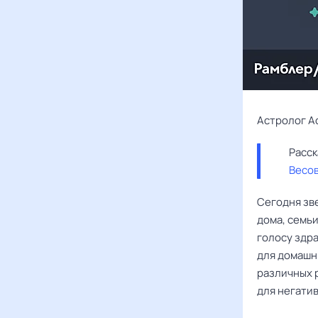
Астролог А
Весо
Сегодня зв
дома, семьи
голосу здра
для домашн
различных 
для негати