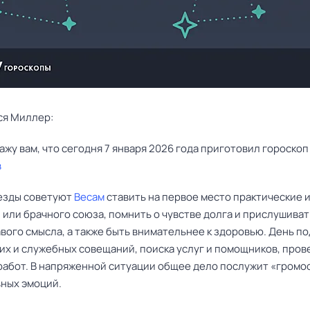
ся Миллер:
в
езды советуют
Весам
ставить на первое место практические 
 или брачного союза, помнить о чувстве долга и прислушиват
вого смысла, а также быть внимательнее к здоровью. День п
их и служебных совещаний, поиска услуг и помощников, про
работ. В напряженной ситуации общее дело послужит «гром
вных эмоций.