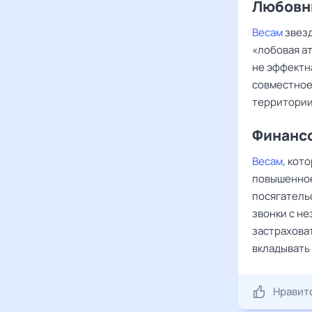
Любовны
Весам
звезд
«лобовая а
не эффектн
совместное
территории
Финансо
Весам
, кот
повышенное
посягатель
звонки с не
застрахова
вкладывать 
Нравит