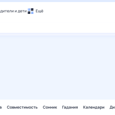
дители и дети
Ещё
Почта
овье
Поиск
лечения и отдых
Погода
и уют
ТВ-программа
т
ера
ологии и тренды
енные ситуации
егаем вместе
скопы
Помощь
а
Совместимость
Сонник
Гадания
Календари
Ди