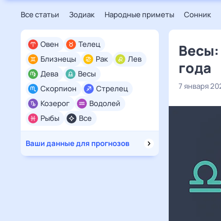
Все статьи
Зодиак
Народные приметы
Сонник
Овен
Телец
Весы:
Близнецы
Рак
Лев
года
Дева
Весы
7 января 20
Скорпион
Стрелец
Козерог
Водолей
Рыбы
Все
Ваши данные для прогнозов