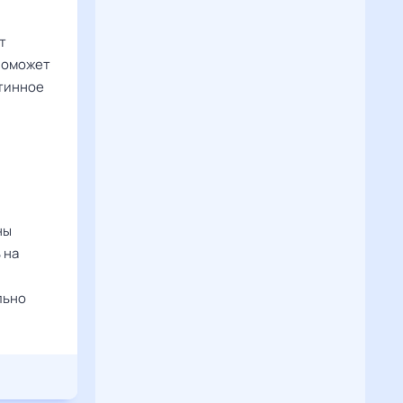
т
поможет
утинное
ны
 на
льно