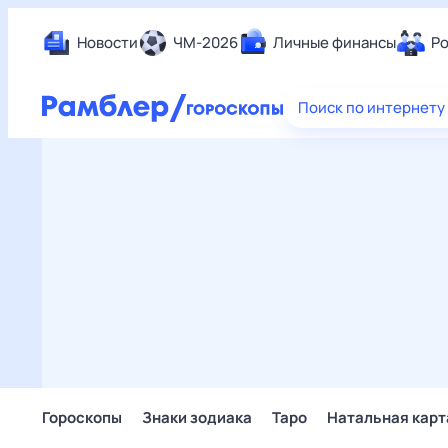
Новости
ЧМ-2026
Личные финансы
Ро
Еда
Поиск по интернету
Здор
Разв
Дом 
Спор
Карь
Авто
Техн
Жизн
Сбер
Горо
Гороскопы
Знаки зодиака
Таро
Натальная карт