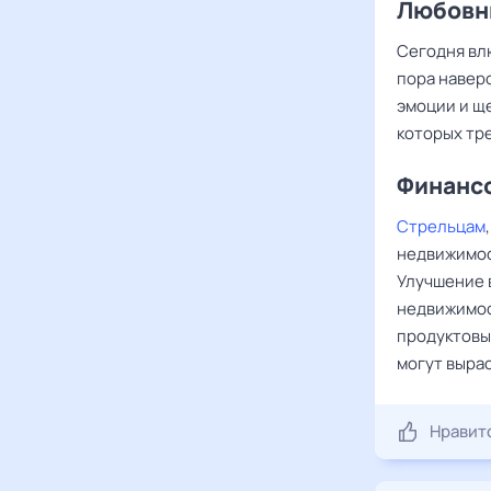
Любовны
Сегодня в
пора навер
эмоции и щ
которых тре
Финансо
Стрельцам
недвижимос
Улучшение 
недвижимос
продуктовы
могут вырас
Нравит