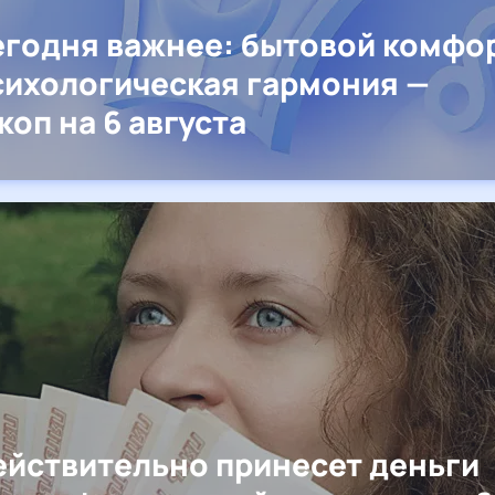
егодня важнее: бытовой комфо
сихологическая гармония —
коп на 6 августа
ействительно принесет деньги