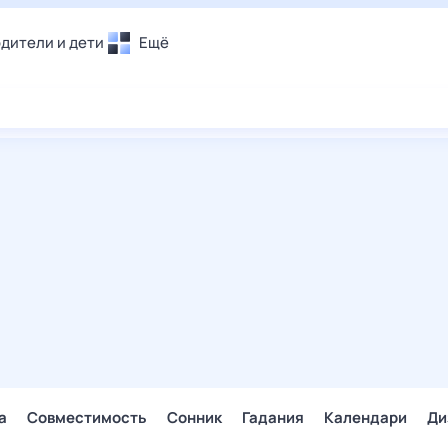
дители и дети
Ещё
Почта
овье
Поиск
лечения и отдых
Погода
и уют
ТВ-программа
т
ера
ологии и тренды
енные ситуации
егаем вместе
скопы
Помощь
а
Совместимость
Сонник
Гадания
Календари
Ди