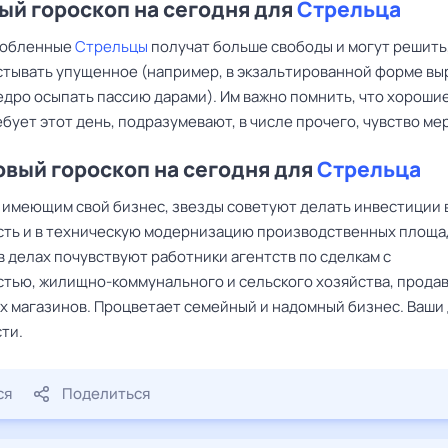
й гороскоп на сегодня для
Стрельца
любленные
Стрельцы
получат больше свободы и могут решить,
стывать упущенное (например, в экзальтированной форме вы
едро осыпать пассию дарами). Им важно помнить, что хороши
бует этот день, подразумевают, в числе прочего, чувство ме
вый гороскоп на сегодня для
Стрельца
, имеющим свой бизнес, звезды советуют делать инвестиции 
ть и в техническую модернизацию производственных площа
в делах почувствуют работники агентств по сделкам с
тью, жилищно-коммунального и сельского хозяйства, прода
х магазинов. Процветает семейный и надомный бизнес. Ваши
ти.
ся
Поделиться