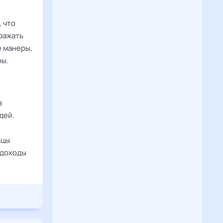
 что
ражать
е манеры,
ры.
в
дей.
вцы
 доходы