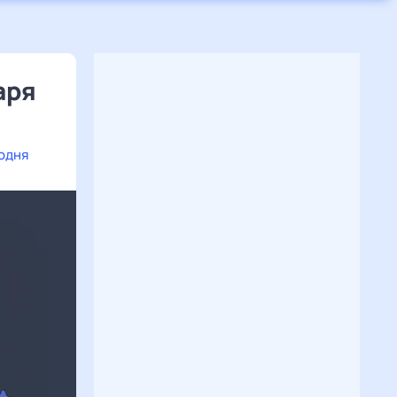
аря
годня