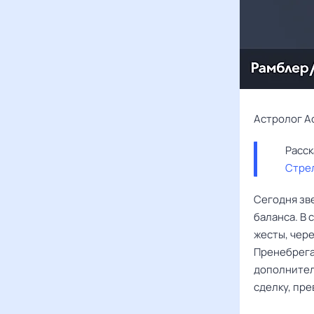
Астролог А
Стре
Сегодня зв
баланса. В 
жесты, чер
Пренебрега
дополнител
сделку, пр