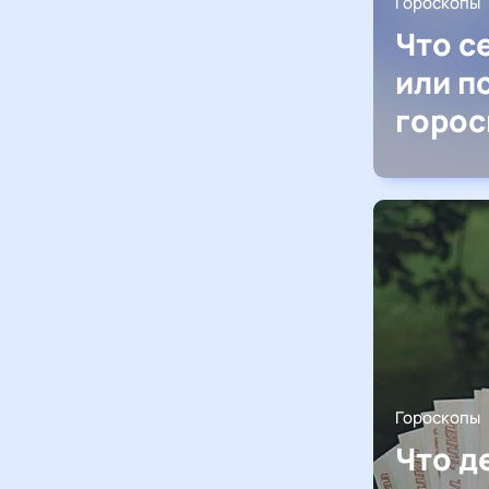
Гороскопы
Что с
или п
горос
Гороскопы
Что д