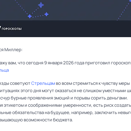
ся Миллер:
льца
езды советуют
Стрельцам
во всем стремиться к чувству меры
ситуациях этого дня могут оказаться не слишком уместными 
есчур бурные проявления эмоций и порывы сорить деньгами.
я этикетом и соображениями умеренности, есть риск создать
ьные обязательства на будущее, например, заключить невы
евышающую возможности бюджета.