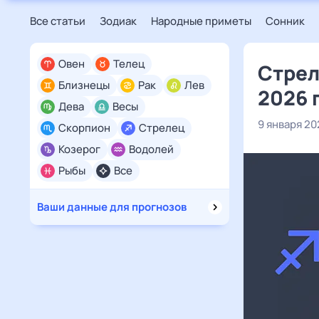
Все статьи
Зодиак
Народные приметы
Сонник
Овен
Телец
Стрел
Близнецы
Рак
Лев
2026 
Дева
Весы
9 января 20
Скорпион
Стрелец
Козерог
Водолей
Рыбы
Все
Ваши данные для прогнозов